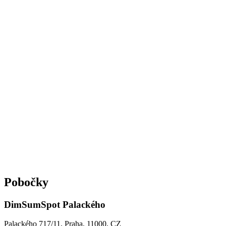
Věrnostní karta
DimSumSpot
8 razítek k nasbírání
Pobočky
DimSumSpot Palackého
Palackého 717/11, Praha, 11000
, CZ